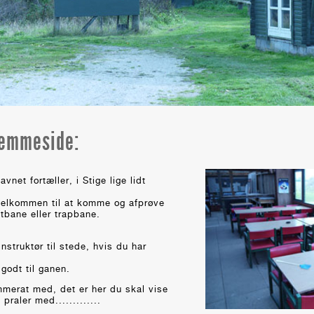
jemmeside:
vnet fortæller, i Stige lige lidt
 velkommen til at komme og afprøve
tbane eller trapbane.
nstruktør til stede, hvis du har
godt til ganen.
mmerat med, det er her du skal vise
raler med.............