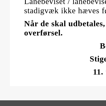
Lånebeviset / lånebevi
stadigvæk ikke hæves f
Når de skal udbetales
overførsel.
B
Stig
11.